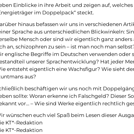
eben Einblicke in ihre Arbeit und zeigen auf, welches
Energieträger im Doppelpack“ steckt.
arüber hinaus befassen wir uns in verschiedenen Ar
einer Sprache aus unterschiedlichen Blickwinkeln: Si
erselbe Mensch oder sind wir eigentlich ganz anders 
ich an, schizophren zu sein – ist man noch man selbst?
ir englische Begriffe im Deutschen verwenden oder 
estandteil unserer Sprachentwicklung? Hat jeder M
ie entsteht eigentlich eine Wachsfigur? Wie sieht der
tuntmans aus?
chließlich beschäftigen wir uns noch mit Doppelgänge
eben sollte: Woran erkenne ich Falschgeld? Dieser
ekannt vor… – Wie sind Werke eigentlich rechtlich ge
ir wünschen euch viel Spaß beim Lesen dieser Ausga
ie KT*-Redaktion
ie KT*-Redaktion