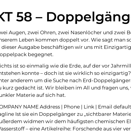
KT 58 – Doppelgäng
wei Augen, zwei Ohren, zwei Nasenlöcher und zwei Be
nserem Leben kommen doppelt vor. Wie sagt man so 
n dieser Ausgabe beschäftigen wir uns mit Einzigart
oppelpack begegnet.
ichts ist so einmalig wie die Erde, auf der vor Jahrmi
ntstehen konnte – doch ist sie wirklich so einzigartig
nter anderem um die Suche nach Erd-Doppelgängern
u kurz gedacht ist. Wir bleiben im All und fragen uns,
unkler Materie auf sich hat.
OMPANY NAME Address | Phone | Link | Email defaul
agline Ist sie ein Doppelgänger zu „sichtbarer Materi
ußerdem widmen wir dem häufigsten chemischen El
asserstoff – eine Artikelreihe: Forschende aus vier ve