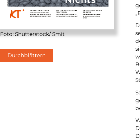
g
„
D
s
Foto: Shutterstock/ Smit
d
s
Durchblättern
w
B
W
S
S
g
b
W
D
D