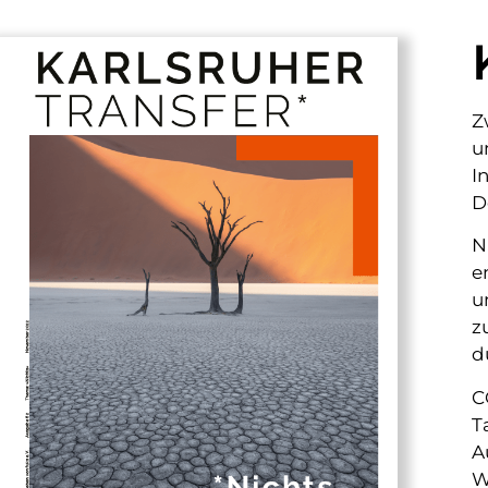
Z
u
I
D
N
e
u
z
d
C
T
A
W